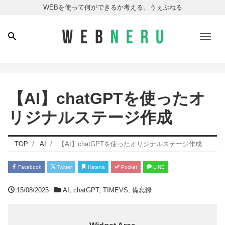
WEBを使って何ができるか考える。うぇぶねる
Men
【AI】chatGPTを使ったオ
リジナルステージ作成
TOP
AI
【AI】chatGPTを使ったオリジナルステージ作成
Facebook
Twitter
Hatena
Pocket
LINE
15/08/2025
AI
,
chatGPT
,
TIMEVS
,
備忘録