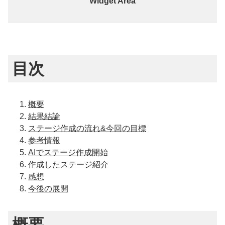
Widget Area
目次
概要
結果結論
ステージ作成の流れ&今回の目標
参考情報
AIでステージ作成開始
作成したステージ紹介
感想
今後の展開
概要